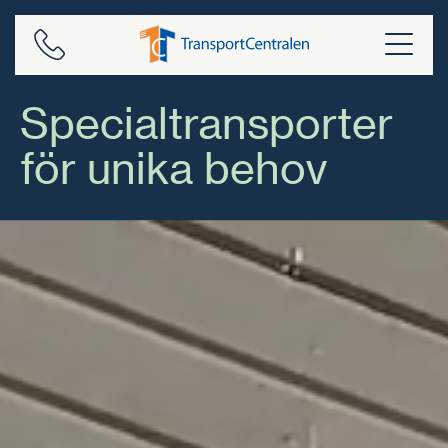
Skip
to
content
Specialtransporter
för unika behov