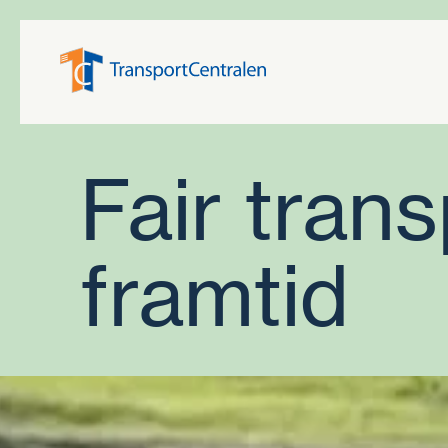
Skip
to
content
Fair trans
framtid