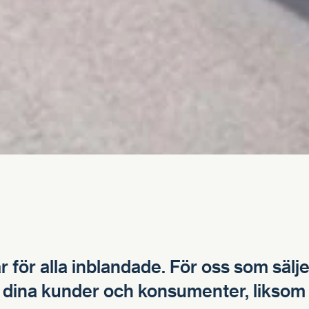
är för alla inblandade. För oss som sälj
 dina kunder och konsumenter, liksom 