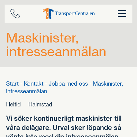
Skip
to
content
Maskinister,
intresseanmälan
Start
-
Kontakt
-
Jobba med oss
-
Maskinister,
intresseanmälan
Heltid
Halmstad
Vi söker kontinuerligt maskinister till
våra delägare. Urval sker löpande så
vänta inte med din intresseanmälan.