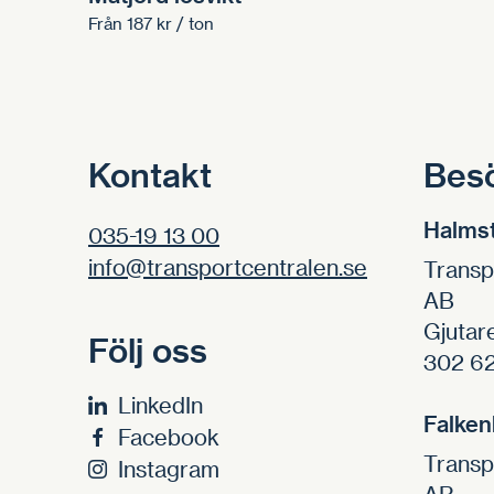
Från
187
kr
/ ton
Kontakt
Bes
Halms
035-19 13 00
info@transportcentralen.se
Transp
AB
Gjutar
Följ oss
302 62
LinkedIn
Falken
Facebook
Transp
Instagram
AB