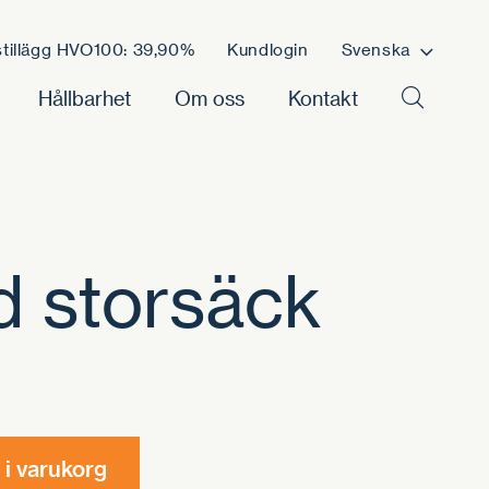
tillägg HVO100: 39,90%
Kundlogin
Svenska
Hållbarhet
Om oss
Kontakt
d storsäck
l i varukorg