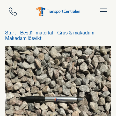
Skip
to
content
Start
-
Beställ material
-
Grus & makadam
-
Makadam lösvikt