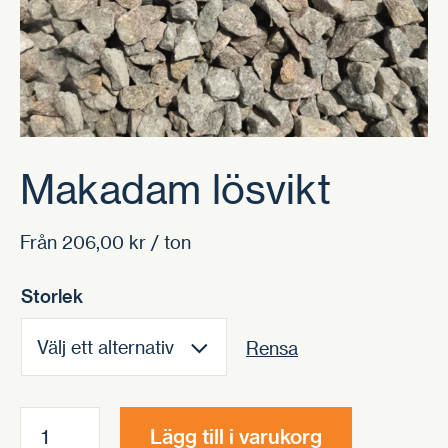
Makadam lösvikt
Från
206,00
kr
/ ton
Storlek
Rensa
Makadam
Lägg till i varukorg
lösvikt