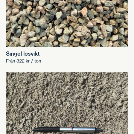
Singel lösvikt
Från
322
kr
/ ton