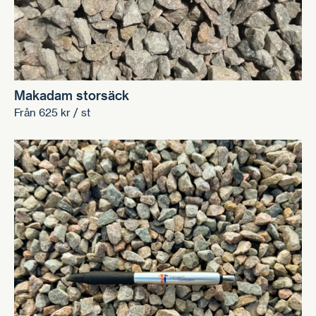
Makadam storsäck
Från
625
kr
/ st